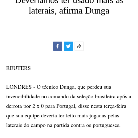
laterais, afirma Dunga
Facebook
Twitter
Mais
opções
de
REUTERS
compartilhamento
LONDRES - O técnico Dunga, que perdeu sua
invencibilidade no comando da seleção brasileira após a
derrota por 2 x 0 para Portugal, disse nesta terça-feira
que sua equipe deveria ter feito mais jogadas pelas
laterais do campo na partida contra os portugueses.