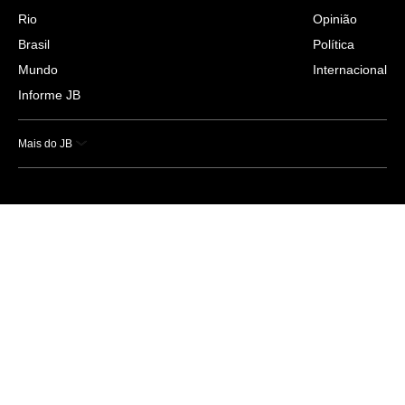
Rio
Opinião
Brasil
Política
Mundo
Internacional
Informe JB
Mais do JB
Esportes
Saúde
Ciência e Tecnologia
Caderno B
Colunistas
Economia
Empresas e Negócios