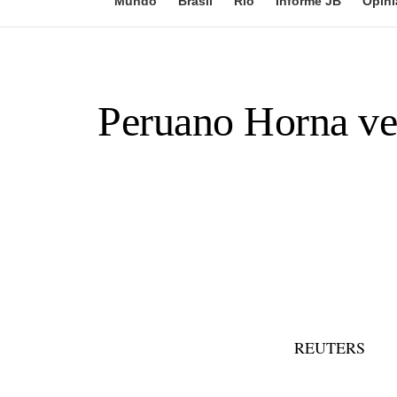
Mundo
Brasil
Rio
Informe JB
Opini
Peruano Horna ve
REUTERS