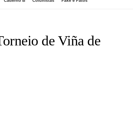
Caderno B
Colunistas
Fake e Fatos
orneio de Viña de