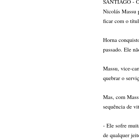
SANTIAGO - O p
Nicolás Massu p
ficar com o tít
Horna conquisto
passado. Ele nã
Massu, vice-cam
quebrar o servi
Mas, com Massu 
sequência de vi
- Ele sofre muit
de qualquer jei