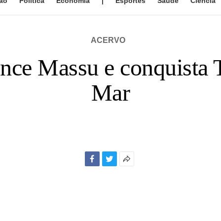
ão
Política
Economia
|
Esportes
Saúde
Ciência
ACERVO
nce Massu e conquista T
Mar
Facebook
Twitter
Mais
opções
de
compartilhamento