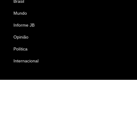
Brasil
Saúde
Mundo
Ciência e Tecnologia
Informe JB
Caderno B
Opinião
Colunistas
Política
Economia
Internacional
Empresas e Negócios