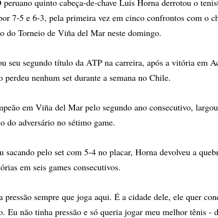
eruano quinto cabeça-de-chave Luis Horna derrotou o tenist
or 7-5 e 6-3, pela primeira vez em cinco confrontos com o ch
ulo do Torneio de Viña del Mar neste domingo.
u seu segundo título da ATP na carreira, após a vitória em 
o perdeu nenhum set durante a semana no Chile.
peão em Viña del Mar pelo segundo ano consecutivo, largou 
ço do adversário no sétimo game.
sacando pelo set com 5-4 no placar, Horna devolveu a quebr
tórias em seis games consecutivos.
a pressão sempre que joga aqui. É a cidade dele, ele quer con
to. Eu não tinha pressão e só queria jogar meu melhor tênis - 