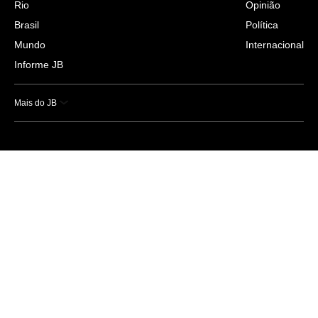
Rio
Opinião
Brasil
Política
Mundo
Internacional
Informe JB
Mais do JB
Esportes
Saúde
Ciência e Tecnologia
Caderno B
Colunistas
Economia
Empresas e Negócios