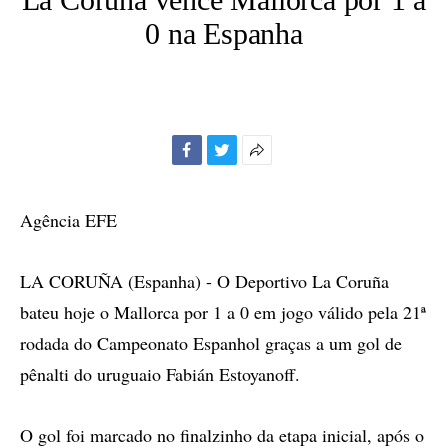
0 na Espanha
Facebook
Twitter
Mais
opções
de
Agência EFE
compartilhamento
LA CORUÑA (Espanha) - O Deportivo La Coruña
bateu hoje o Mallorca por 1 a 0 em jogo válido pela 21ª
rodada do Campeonato Espanhol graças a um gol de
pênalti do uruguaio Fabián Estoyanoff.
O gol foi marcado no finalzinho da etapa inicial, após o