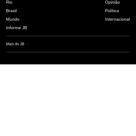
Rio
Opinião
Brasil
Política
Mundo
Internacional
Informe JB
Mais do JB
Esportes
Saúde
Ciência e Tecnologia
Caderno B
Colunistas
Economia
Empresas e Negócios