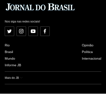
Nos siga nas redes sociais!
Twitter
Instagram
YouTube
Facebook
Rio
Opinião
Brasil
Política
Mundo
Internacional
Informe JB
Mais do JB
Esportes
Saúde
Ciência e Tecnologia
Caderno B