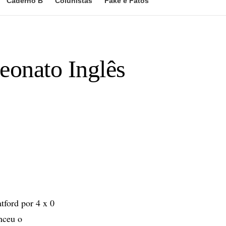
Caderno B
Colunistas
Fake e Fatos
eonato Inglês
ford por 4 x 0
nceu o