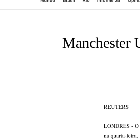
Mundo
Brasil
Rio
Informe JB
Opini
Manchester U
REUTERS
LONDRES - O Ma
na quarta-feira