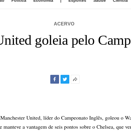
ão
Política
Economia
|
Esportes
Saúde
Ciência
ACERVO
nited goleia pelo Camp
Facebook
Twitter
Mais
opções
de
compartilhamento
nchester United, líder do Campeonato Inglês, goleou o Wat
, e manteve a vantagem de seis pontos sobre o Chelsea, que ve