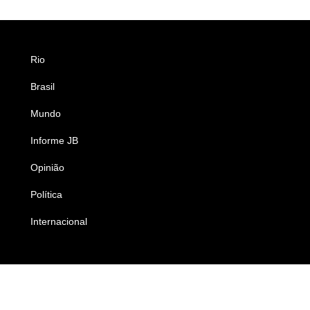
Rio
Esportes
Brasil
Saúde
Mundo
Ciência e Tecnologia
Informe JB
Caderno B
Opinião
Colunistas
Política
Economia
Internacional
Empresas e Negócios