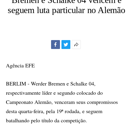
seguem luta particular no Alemão
Facebook
Twitter
Mais
opções
de
Agência EFE
compartilhamento
BERLIM - Werder Bremen e Schalke 04,
respectivamente líder e segundo colocado do
Campeonato Alemão, venceram seus compromissos
desta quarta-feira, pela 19ª rodada, e seguem
batalhando pelo título da competição.