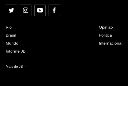
Twitter
Instagram
YouTube
Facebook
Rio
Opinião
Brasil
Política
Mundo
Internacional
Informe JB
Mais do JB
Esportes
Saúde
Ciência e Tecnologia
Caderno B
Colunistas
Economia
Empresas e Negócios