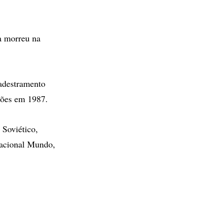
a morreu na
adestramento
ções em 1987.
Soviético,
nacional Mundo,