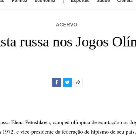
ão
Política
Economia
|
Esportes
Saúde
Ciência
ACERVO
sta russa nos Jogos Olí
Facebook
Twitter
Mais
opções
de
compartilhamento
sa Elena Petushkova, campeã olímpica de equitação nos Jo
1972, e vice-presidente da federação de hipismo de seu país