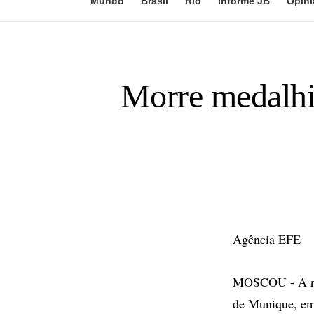
Mundo
Brasil
Rio
Informe JB
Opini
Morre medalhi
Agência EFE
MOSCOU - A rus
de Munique, em 