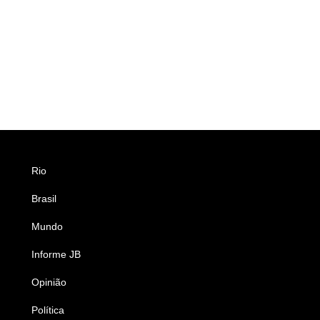
Rio
Esportes
Brasil
Saúde
Mundo
Ciência e Tecnologia
Informe JB
Caderno B
Opinião
Colunistas
Política
Economia