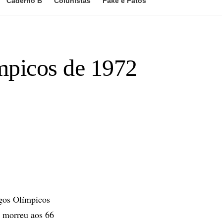
Caderno B
Colunistas
Fake e Fatos
mpicos de 1972
gos Olímpicos
, morreu aos 66