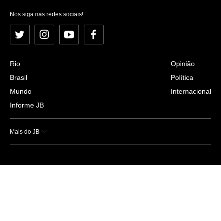
Nos siga nas redes sociais!
Twitter
Instagram
YouTube
Facebook
Rio
Opinião
Brasil
Política
Mundo
Internacional
Informe JB
Mais do JB
Esportes
Saúde
Ciência e Tecnologia
Caderno B
Colunistas
Economia