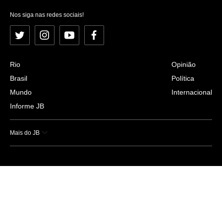
Nos siga nas redes sociais!
Twitter
Instagram
YouTube
Facebook
Rio
Opinião
Brasil
Política
Mundo
Internacional
Informe JB
Mais do JB
Esportes
Saúde
Ciência e Tecnologia
Caderno B
Colunistas
Economia