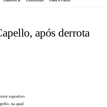
Caderno B
Colunistas
Fake e Fatos
apello, após derrota
etor esportivo
pello, na qual