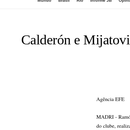
Mundo
Brasil
Rio
Informe JB
Opini
Calderón e Mijatovi
Agência EFE
MADRI - Ramón C
do clube, reali