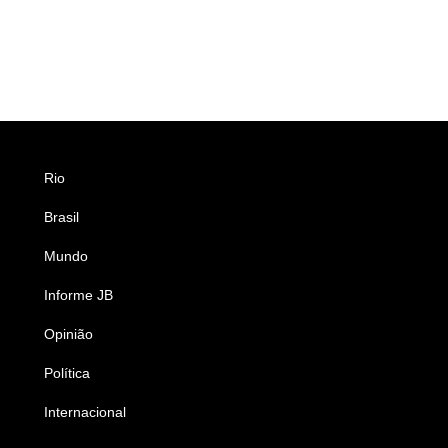
Rio
Esportes
Brasil
Saúde
Mundo
Ciência e Tecnologia
Informe JB
Caderno B
Opinião
Colunistas
Política
Economia
Internacional
Empresas e Negócios