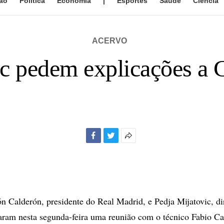
ão
Política
Economia
|
Esportes
Saúde
Ciência
ACERVO
c pedem explicações a C
Facebook
Twitter
Mais
opções
de
compartilhamento
alderón, presidente do Real Madrid, e Pedja Mijatovic, dir
zaram nesta segunda-feira uma reunião com o técnico Fabio Ca