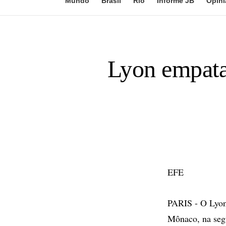
Mundo
Brasil
Rio
Informe JB
Opini
Lyon empata
EFE
PARIS - O Lyon
Mônaco, na seg