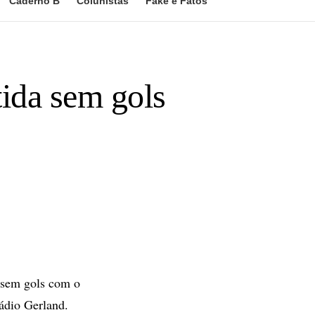
Caderno B
Colunistas
Fake e Fatos
ida sem gols
 sem gols com o
ádio Gerland.