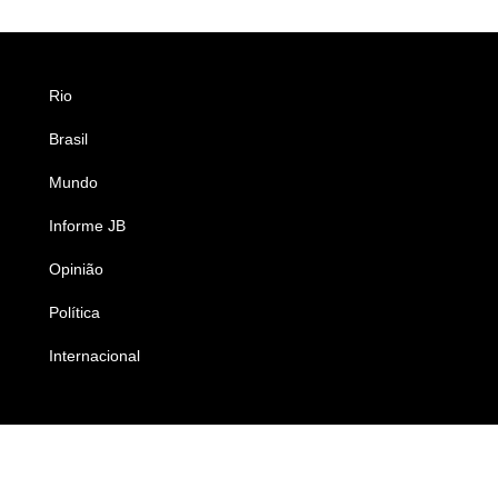
Rio
Esportes
Brasil
Saúde
Mundo
Ciência e Tecnologia
Informe JB
Caderno B
Opinião
Colunistas
Política
Economia
Internacional
Empresas e Negócios