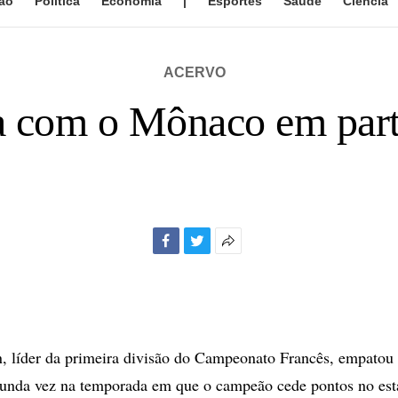
ão
Política
Economia
|
Esportes
Saúde
Ciência
ACERVO
 com o Mônaco em part
Facebook
Twitter
Mais
opções
de
compartilhamento
, líder da primeira divisão do Campeonato Francês, empatou
unda vez na temporada em que o campeão cede pontos no est