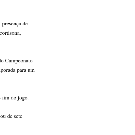
a presença de
cortisona,
a do Campeonato
emporada para um
 fim do jogo.
ou de sete