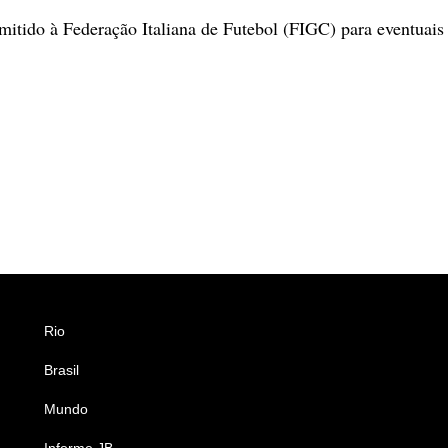
smitido à Federação Italiana de Futebol (FIGC) para eventuais
Rio
Esportes
Brasil
Saúde
Mundo
Ciência e Tecnologia
Informe JB
Caderno B