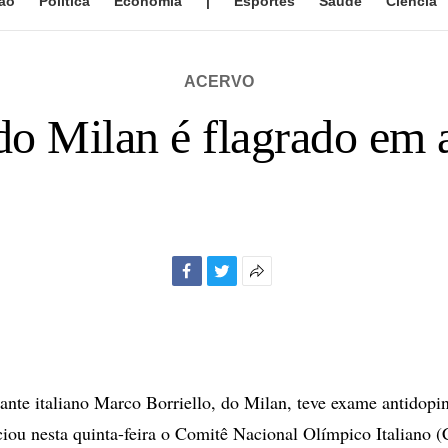
ão
Política
Economia
|
Esportes
Saúde
Ciência
ACERVO
do Milan é flagrado em 
Facebook
Twitter
Mais
opções
de
compartilhamento
te italiano Marco Borriello, do Milan, teve exame antidopin
ciou nesta quinta-feira o Comitê Nacional Olímpico Italiano 