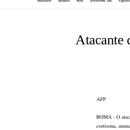
Mundo
Brasil
Rio
Informe JB
Opini
Atacante 
AFP
ROMA - O atacan
cortisona, anun