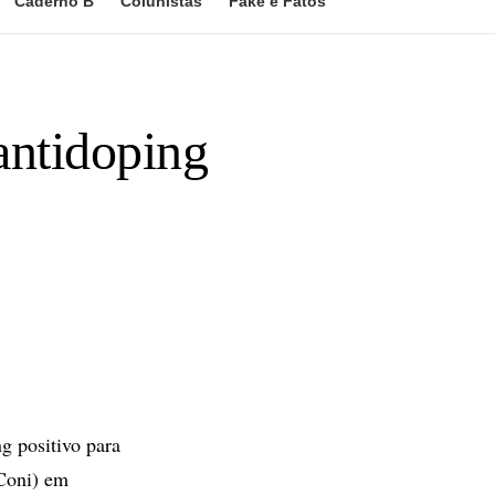
Caderno B
Colunistas
Fake e Fatos
antidoping
g positivo para
(Coni) em