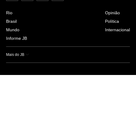
Rio
Opinião
Brasil
Política
Mundo
Internacional
Informe JB
Mais do JB
Esportes
Saúde
Ciência e Tecnologia
Caderno B
Colunistas
Economia
Empresas e Negócios