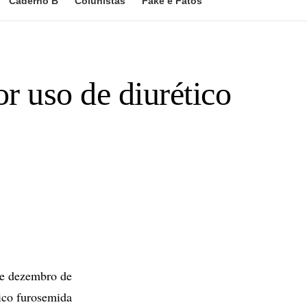
Caderno B
Colunistas
Fake e Fatos
or uso de diurético
de dezembro de
tico furosemida