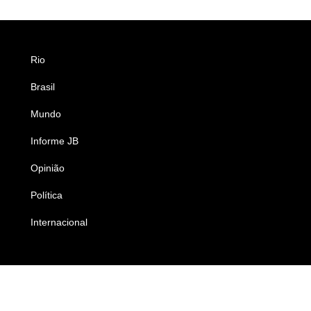
Rio
Esportes
Brasil
Saúde
Mundo
Ciência e Tecnologia
Informe JB
Caderno B
Opinião
Colunistas
Política
Economia
Internacional
Empresas e Negócios