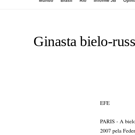
Mundo
Brasil
Rio
Informe JB
Opini
Ginasta bielo-russ
EFE
PARIS - A bielo
2007 pela Feder