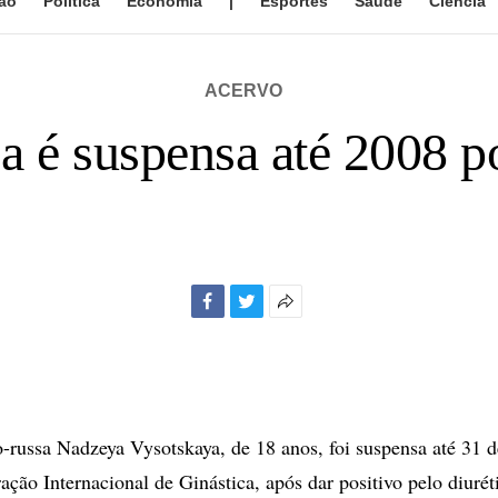
ão
Política
Economia
|
Esportes
Saúde
Ciência
ACERVO
a é suspensa até 2008 p
Facebook
Twitter
Mais
opções
de
compartilhamento
-russa Nadzeya Vysotskaya, de 18 anos, foi suspensa até 31 
ação Internacional de Ginástica, após dar positivo pelo diuré