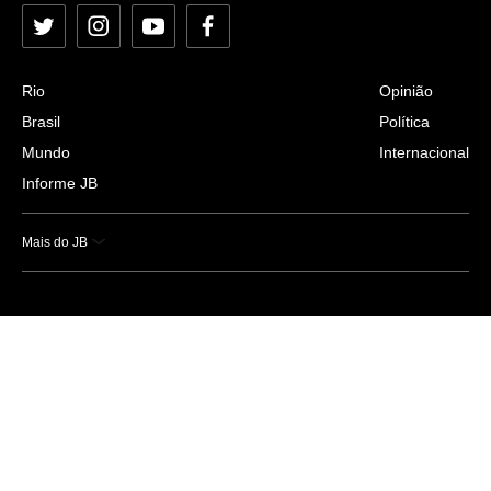
Twitter
Instagram
YouTube
Facebook
Rio
Opinião
Brasil
Política
Mundo
Internacional
Informe JB
Mais do JB
Esportes
Saúde
Ciência e Tecnologia
Caderno B
Colunistas
Economia
Empresas e Negócios