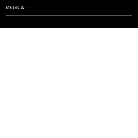
Mais do JB
Esportes
Saúde
Ciência e Tecnologia
Caderno B
Colunistas
Economia
Empresas e Negócios