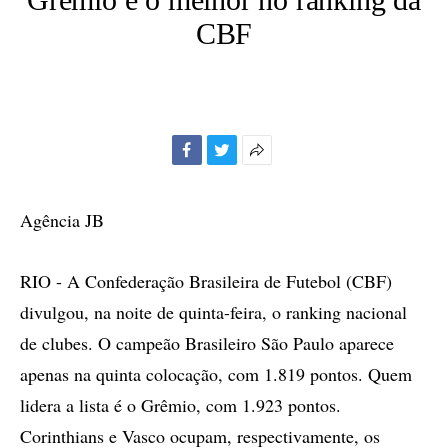
CBF
Facebook
Twitter
Mais
opções
de
Agência JB
compartilhamento
RIO - A Confederação Brasileira de Futebol (CBF)
divulgou, na noite de quinta-feira, o ranking nacional
de clubes. O campeão Brasileiro São Paulo aparece
apenas na quinta colocação, com 1.819 pontos. Quem
lidera a lista é o Grêmio, com 1.923 pontos.
Corinthians e Vasco ocupam, respectivamente, os