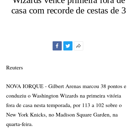
casa com recorde de cestas de 3
Facebook
Twitter
Mais
opções
de
Reuters
compartilhamento
NOVA IORQUE - Gilbert Arenas marcou 38 pontos e
conduziu o Washington Wizards na primeira vitória
fora de casa nesta temporada, por 113 a 102 sobre o
New York Knicks, no Madison Square Garden, na
quarta-feira.