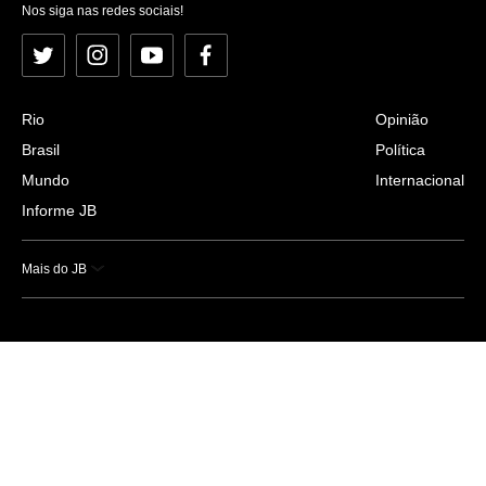
Nos siga nas redes sociais!
Twitter
Instagram
YouTube
Facebook
Rio
Opinião
Brasil
Política
Mundo
Internacional
Informe JB
Mais do JB
Esportes
Saúde
Ciência e Tecnologia
Caderno B
Colunistas
Economia
Empresas e Negócios