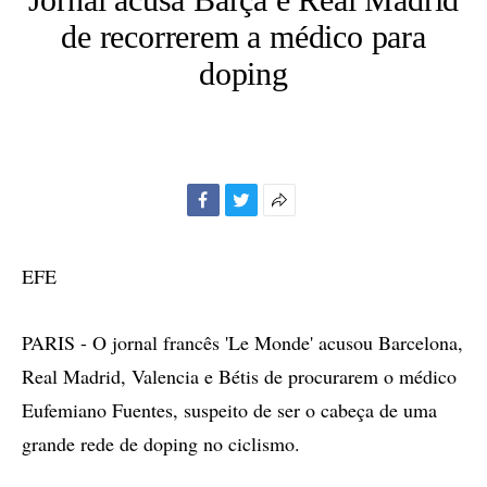
de recorrerem a médico para
doping
Facebook
Twitter
Mais
opções
de
EFE
compartilhamento
PARIS - O jornal francês 'Le Monde' acusou Barcelona,
Real Madrid, Valencia e Bétis de procurarem o médico
Eufemiano Fuentes, suspeito de ser o cabeça de uma
grande rede de doping no ciclismo.