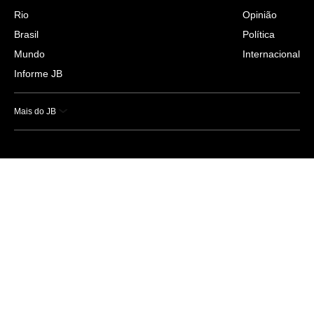
Rio
Opinião
Brasil
Política
Mundo
Internacional
Informe JB
Mais do JB
Esportes
Saúde
Ciência e Tecnologia
Caderno B
Colunistas
Economia
Empresas e Negócios