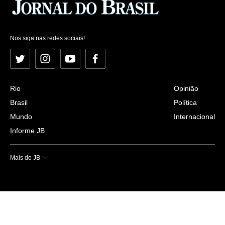
Nos siga nas redes sociais!
Twitter
Instagram
YouTube
Facebook
Rio
Opinião
Brasil
Política
Mundo
Internacional
Informe JB
Mais do JB
Esportes
Saúde
Ciência e Tecnologia
Caderno B