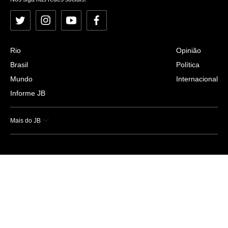
Twitter
Instagram
YouTube
Facebook
Rio
Opinião
Brasil
Política
Mundo
Internacional
Informe JB
Mais do JB
Esportes
Saúde
Ciência e Tecnologia
Caderno B
Colunistas
Economia
Empresas e Negócios