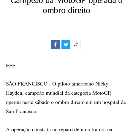
ombro direito
Facebook
Twitter
Mais
opções
de
EFE
compartilhamento
SÃO FRANCISCO - O piloto americano Nicky
Hayden, campeão mundial da categoria MotoGP,
operou neste sábado o ombro direito em um hospital de
San Francisco.
A operação consistia no reparo de uma fratura na