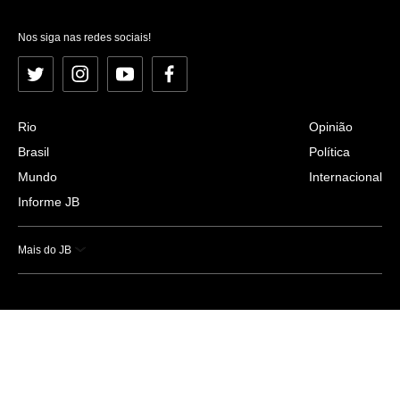
Nos siga nas redes sociais!
Twitter
Instagram
YouTube
Facebook
Rio
Opinião
Brasil
Política
Mundo
Internacional
Informe JB
Mais do JB
Esportes
Saúde
Ciência e Tecnologia
Caderno B
Colunistas