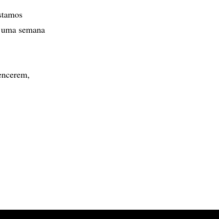
estamos
e uma semana
vencerem,