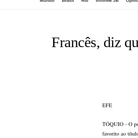
Mundo
Brasil
Rio
Informe JB
Opini
Francês, diz qu
EFE
TÓQUIO - O pont
favorito ao tít