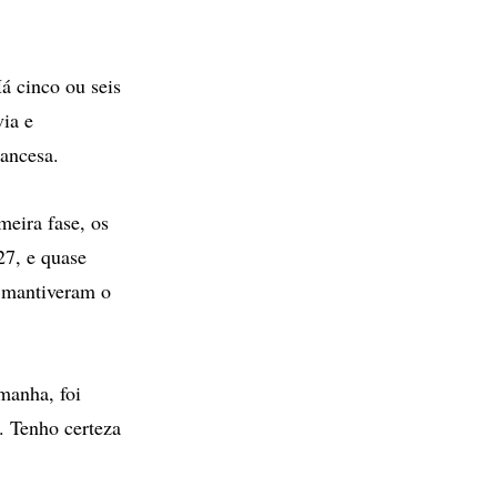
á cinco ou seis
ia e
rancesa.
meira fase, os
27, e quase
o mantiveram o
manha, foi
. Tenho certeza