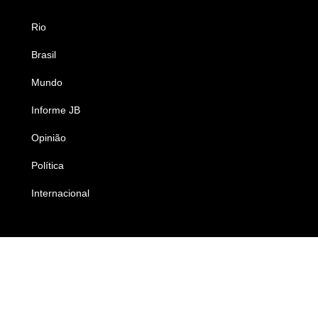
Rio
Esportes
Brasil
Saúde
Mundo
Ciência e Tecnologia
Informe JB
Caderno B
Opinião
Colunistas
Política
Economia
Internacional
Empresas e Negócios