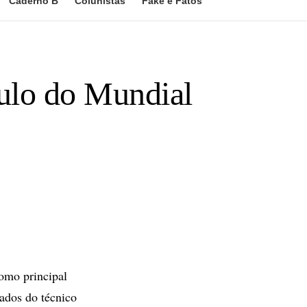
Caderno B
Colunistas
Fake e Fatos
ítulo do Mundial
omo principal
ados do técnico