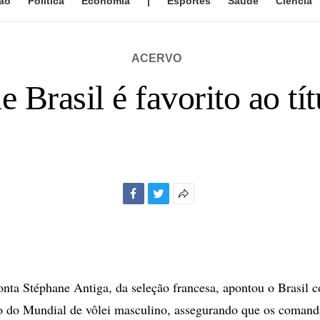
ão
Política
Economia
|
Esportes
Saúde
Ciência
ACERVO
e Brasil é favorito ao t
Facebook
Twitter
Mais
opções
de
compartilhamento
a Stéphane Antiga, da seleção francesa, apontou o Brasil c
ulo do Mundial de vôlei masculino, assegurando que os comand