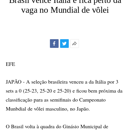
vaga no Mundial de vôlei
Facebook
Twitter
Mais
opções
de
EFE
compartilhamento
JAPÃO - A seleção brasileira venceu a da Itália por 3
sets a 0 (25-23, 25-20 e 25-20) e ficou bem próxima da
classificação para as semifinais do Campeonato
Munbdial de vôlei masculino, no Japão.
O Brasil volta à quadra do Ginásio Municipal de