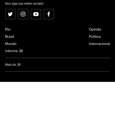
Nos siga nas redes sociais!
Twitter
Instagram
YouTube
Facebook
Rio
Opinião
Brasil
Política
Mundo
Internacional
Informe JB
Mais do JB
Esportes
Saúde
Ciência e Tecnologia
Caderno B
Colunistas
Economia