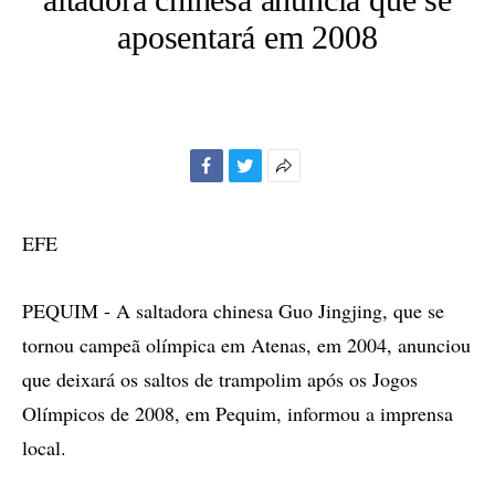
aposentará em 2008
Facebook
Twitter
Mais
opções
de
EFE
compartilhamento
PEQUIM - A saltadora chinesa Guo Jingjing, que se
tornou campeã olímpica em Atenas, em 2004, anunciou
que deixará os saltos de trampolim após os Jogos
Olímpicos de 2008, em Pequim, informou a imprensa
local.