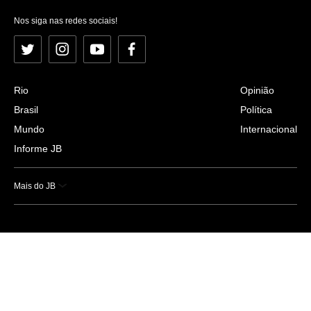
Nos siga nas redes sociais!
Twitter
Instagram
YouTube
Facebook
Rio
Opinião
Brasil
Política
Mundo
Internacional
Informe JB
Mais do JB
Esportes
Saúde
Ciência e Tecnologia
Caderno B
Colunistas
Economia