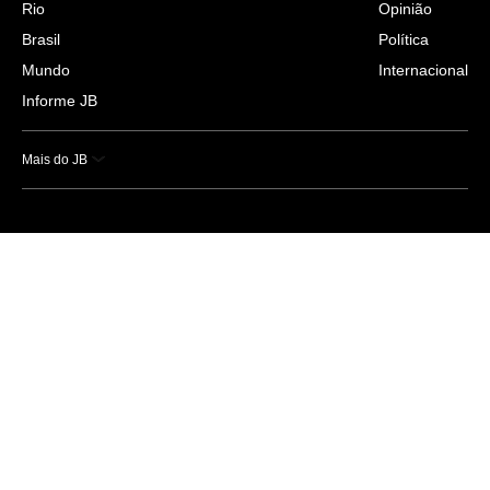
Rio
Opinião
Brasil
Política
Mundo
Internacional
Informe JB
Mais do JB
Esportes
Saúde
Ciência e Tecnologia
Caderno B
Colunistas
Economia
Empresas e Negócios