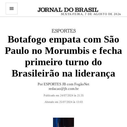
menu
SEXTA-FEIRA, 7 DE AGOSTO DE 2026
ESPORTES
Botafogo empata com São
Paulo no Morumbis e fecha
primeiro turno do
Brasileirão na liderança
Por ESPORTES JB com FogãoNet
redacao@jb.com.br
Publicado em 24/07/2024 às 21:35
Alterado em 25/07/2024 às 13:03