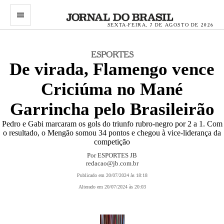
menu
SEXTA-FEIRA, 7 DE AGOSTO DE 2026
ESPORTES
De virada, Flamengo vence
Criciúma no Mané
Garrincha pelo Brasileirão
Pedro e Gabi marcaram os gols do triunfo rubro-negro por 2 a 1. Com
o resultado, o Mengão somou 34 pontos e chegou à vice-liderança da
competição
Por ESPORTES JB
redacao@jb.com.br
Publicado em 20/07/2024 às 18:18
Alterado em 20/07/2024 às 20:03