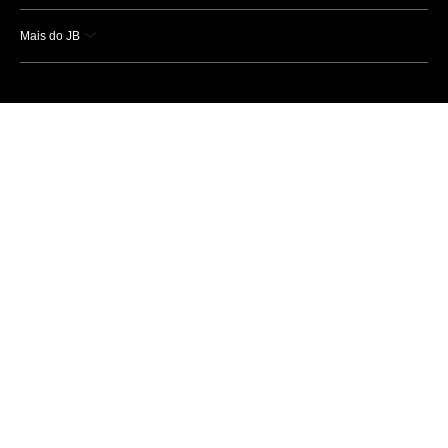
Mais do JB
Esportes
Saúde
Ciência e Tecnologia
Caderno B
Colunistas
Economia
Empresas e Negócios