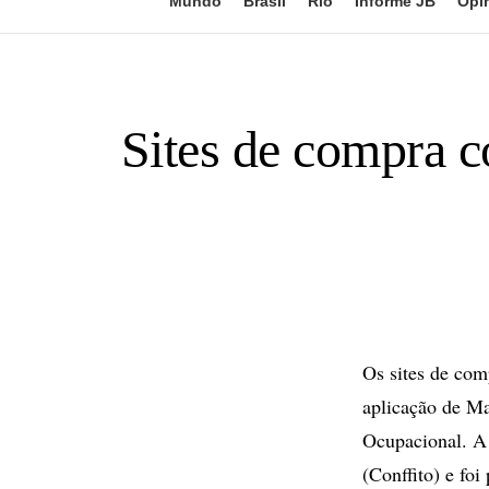
Mundo
Brasil
Rio
Informe JB
Opi
Sites de compra c
Os sites de com
aplicação de Ma
Ocupacional. A 
(Conffito) e fo