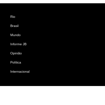
Rio
Esportes
Brasil
Saúde
Mundo
Ciência e Tecnologia
Informe JB
Caderno B
Opinião
Colunistas
Política
Economia
Internacional
Empresas e Negócios