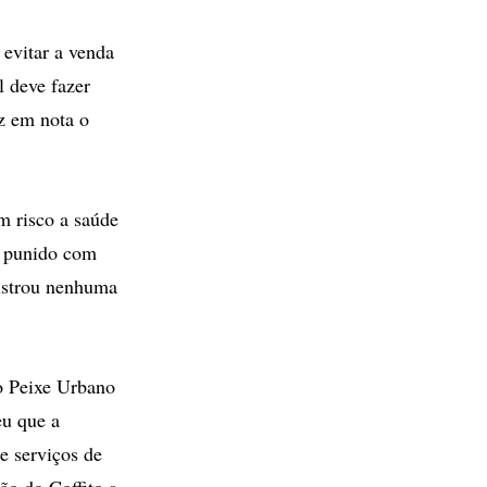
 evitar a venda
l deve fazer
iz em nota o
m risco a saúde
r punido com
gistrou nenhuma
o Peixe Urbano
eu que a
e serviços de
ão do Coffito a