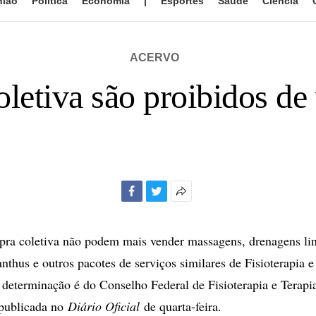
nião
Política
Economia
|
Esportes
Saúde
Ciência
ACERVO
oletiva são proibidos d
Facebook
Twitter
Mais
opções
de
pra coletiva não podem mais vender massagens, drenagens lin
compartilhamento
nthus e outros pacotes de serviços similares de Fisioterapia e
determinação é do Conselho Federal de Fisioterapia e Terapi
i publicada no
Diário Oficial
de quarta-feira.