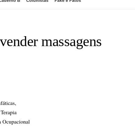
Caderno B
Colunistas
Fake e Fatos
e vender massagens
fáticas,
 Terapia
a Ocupacional