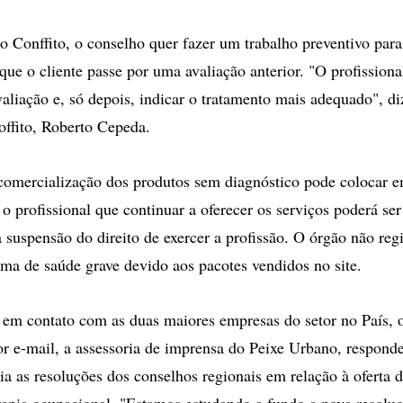
 Conffito, o conselho quer fazer um trabalho preventivo para
que o cliente passe por uma avaliação anterior. "O profissiona
aliação e, só depois, indicar o tratamento mais adequado", d
offito, Roberto Cepeda.
comercialização dos produtos sem diagnóstico pode colocar e
o profissional que continuar a oferecer os serviços poderá se
a suspensão do direito de exercer a profissão. O órgão não re
ma de saúde grave devido aos pacotes vendidos no site.
 em contato com as duas maiores empresas do setor no País, 
r e-mail, a assessoria de imprensa do Peixe Urbano, respond
ia as resoluções dos conselhos regionais em relação à oferta d
terapia ocupacional. "Estamos estudando a fundo a nova resoluç