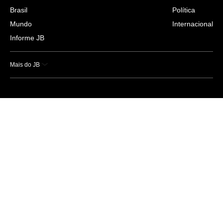
Brasil
Política
Mundo
Internacional
Informe JB
Mais do JB
Esportes
Saúde
Ciência e Tecnologia
Caderno B
Colunistas
Economia
Empresas e Negócios