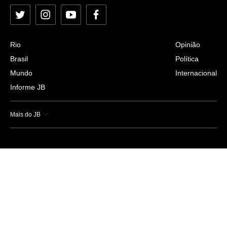
Twitter
Instagram
YouTube
Facebook
Rio
Opinião
Brasil
Política
Mundo
Internacional
Informe JB
Mais do JB
Esportes
Saúde
Ciência e Tecnologia
Caderno B
Colunistas
Economia
Empresas e Negócios