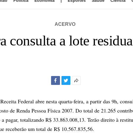
nião
Política
Economia
|
Esportes
Saúde
Ciência
ACERVO
ra consulta a lote residu
Facebook
Twitter
Mais
opções
de
ceita Federal abre nesta quarta-feira, a partir das 9h, consul
compartilhamento
osto de Renda Pessoa Física 2007. Do total de 21.265 contrib
 a pagar, totalizando R$ 33.863.008,13. Terão direito à restit
que receberão um total de R$ 10.567.835,56.