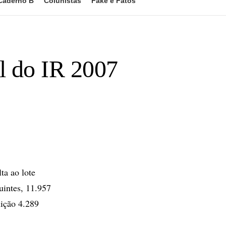
Caderno B
Colunistas
Fake e Fatos
al do IR 2007
ta ao lote
uintes, 11.957
uição 4.289