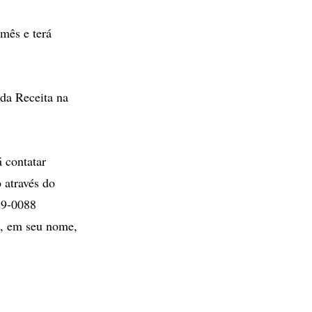
 mês e terá
 da Receita na
á contatar
 através do
29-0088
a, em seu nome,