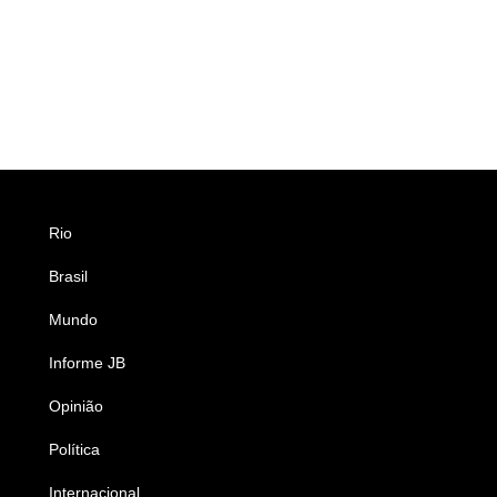
Rio
Esportes
Brasil
Saúde
Mundo
Ciência e Tecnologia
Informe JB
Caderno B
Opinião
Colunistas
Política
Economia
Internacional
Empresas e Negócios