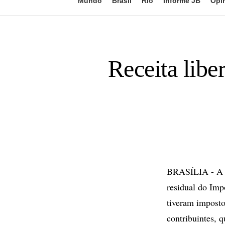
Mundo
Brasil
Rio
Informe JB
Opi
Receita libe
BRASÍLIA - A Re
residual do Imp
tiveram imposto
contribuintes, 