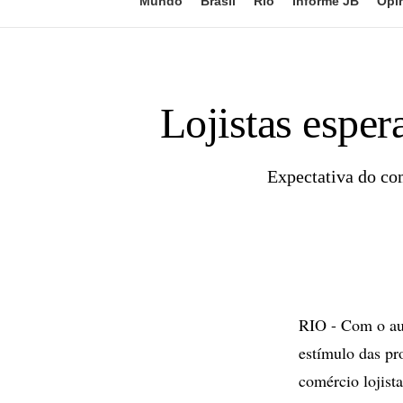
Mundo
Brasil
Rio
Informe JB
Opi
Lojistas espe
Expectativa do co
RIO - Com o aum
estímulo das pr
comércio lojist