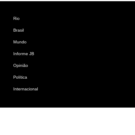
Rio
Esportes
Brasil
Saúde
Mundo
Ciência e Tecnologia
Informe JB
Caderno B
Opinião
Colunistas
Política
Economia
Internacional
Empresas e Negócios