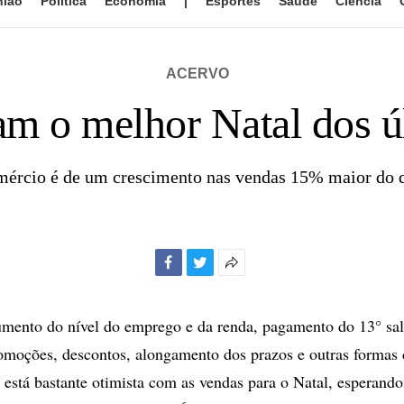
nião
Política
Economia
|
Esportes
Saúde
Ciência
ACERVO
ram o melhor Natal dos ú
mércio é de um crescimento nas vendas 15% maior do 
Facebook
Twitter
Mais
opções
de
ento do nível do emprego e da renda, pagamento do 13° salá
compartilhamento
omoções, descontos, alongamento dos prazos e outras formas d
a está bastante otimista com as vendas para o Natal, esperand