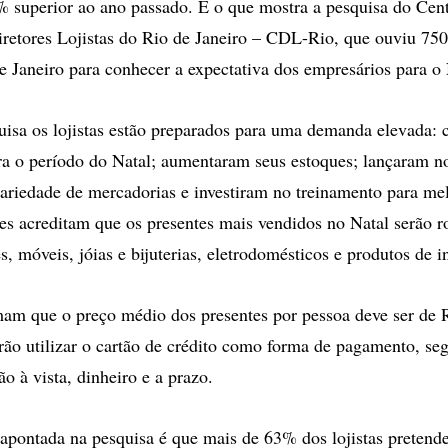
 superior ao ano passado. É o que mostra a pesquisa do Cen
retores Lojistas do Rio de Janeiro – CDL-Rio, que ouviu 750 
e Janeiro para conhecer a expectativa dos empresários para o 
isa os lojistas estão preparados para uma demanda elevada: 
ra o período do Natal; aumentaram seus estoques; lançaram n
riedade de mercadorias e investiram no treinamento para me
es acreditam que os presentes mais vendidos no Natal serão r
, móveis, jóias e bijuterias, eletrodomésticos e produtos de i
imam que o preço médio dos presentes por pessoa deve ser de
erão utilizar o cartão de crédito como forma de pagamento, s
ão à vista, dinheiro e a prazo.
apontada na pesquisa é que mais de 63% dos lojistas pretend