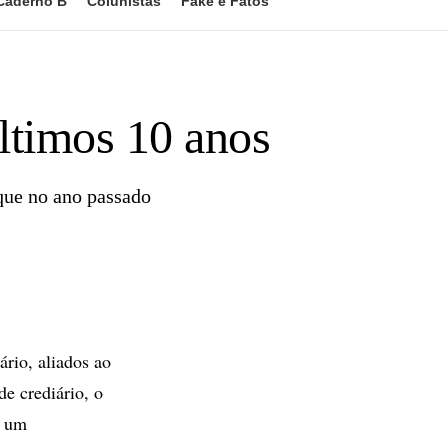
Caderno B
Colunistas
Fake e Fatos
ltimos 10 anos
que no ano passado
rio, aliados ao
e crediário, o
o um