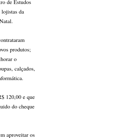
tro de Estudos
lojistas da
Natal.
contrataram
ovos produtos;
lhorar o
oupas, calçados,
nformática.
 R$ 120,00 e que
eguido do cheque
em aproveitar os