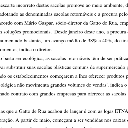
descarte incorreto destas sacolas promove ao meio ambiente, d
adotando as denominadas sacolas retornáveis e a procura pel
cordo com Mário Gaspar, sócio-diretor da Gatto de Rua, em
m soluções promocionais. 'Desde janeiro deste ano, a procura 
 aumentado bastante, um avanço médio de 38% a 40%, do fina
omento', indica o diretor.
 basta ser ecológica, as sacolas retornáveis têm de ser prática
ai substituir suas sacolas plásticas comuns de supermercado 
ndo os estabelecimentos começarem a lhes oferecer produtos pr
cológica não movimenta grandes volumes de vendas', indica o 
echado contrato com grandes empresas para oferecer as sacolas 
as que a Gatto de Rua acabou de lançar é com as lojas ETNA 
oração. A partir de maio, começam a ser vendidas nos caixas 