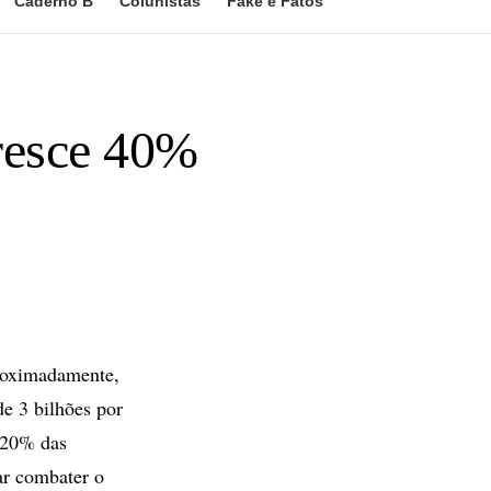
Caderno B
Colunistas
Fake e Fatos
cresce 40%
roximadamente,
de 3 bilhões por
 20% das
ar combater o