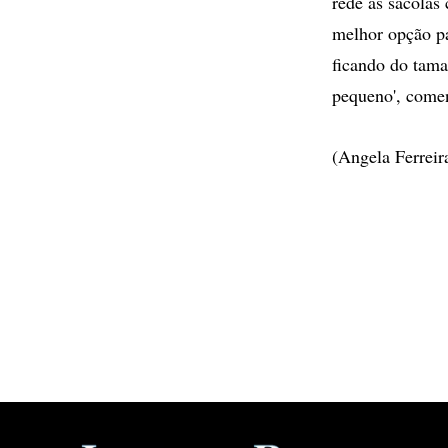
rede as sacolas 
melhor opção pa
ficando do tama
pequeno', comen
(Angela Ferreir