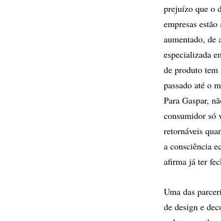
prejuízo que o 
empresas estão 
aumentado, de a
especializada e
de produto tem
passado até o m
Para Gaspar, não
consumidor só v
retornáveis qua
a consciência e
afirma já ter f
Uma das parceri
de design e dec