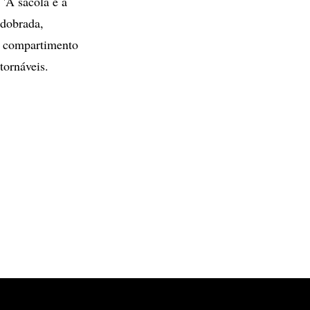
 'A sacola é a
 dobrada,
o compartimento
tornáveis.