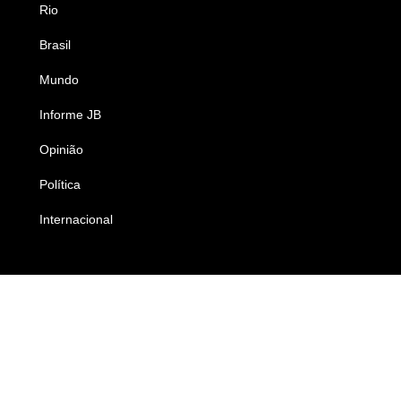
Rio
Esportes
Brasil
Saúde
Mundo
Ciência e Tecnologia
Informe JB
Caderno B
Opinião
Colunistas
Política
Economia
Internacional
Empresas e Negócios