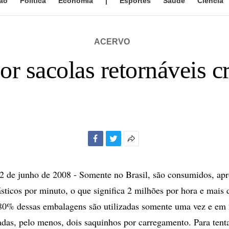
ão
Política
Economia
|
Esportes
Saúde
Ciência
ACERVO
or sacolas retornáveis 
Facebook
Twitter
Mais
opções
de
de junho de 2008 - Somente no Brasil, são consumidos, ap
compartilhamento
ásticos por minuto, o que significa 2 milhões por hora e mais 
 80% dessas embalagens são utilizadas somente uma vez e em
das, pelo menos, dois saquinhos por carregamento. Para tent