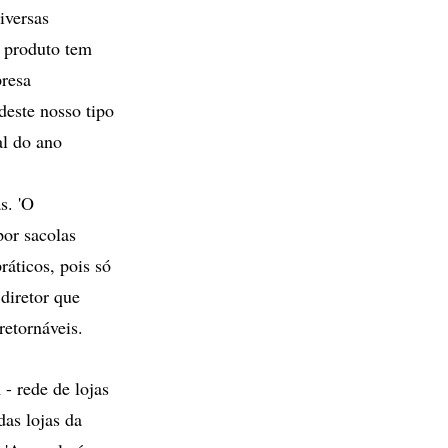
iversas
o produto tem
presa
deste nosso tipo
l do ano
s. 'O
por sacolas
áticos, pois só
diretor que
retornáveis.
- rede de lojas
das lojas da