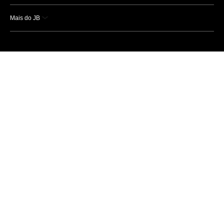
Mais do JB
Esportes
Saúde
Ciência e Tecnologia
Caderno B
Colunistas
Economia
Empresas e Negócios