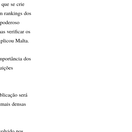
 que se crie
om rankings dos
 poderoso
s verificar os
xplicou Malta.
mportância dos
uições
blicação será
s mais densas
volvido nos