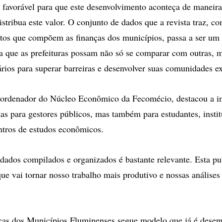
favorável para que este desenvolvimento aconteça de maneira
istribua este valor. O conjunto de dados que a revista traz, c
tos que compõem as finanças dos municípios, passa a ser um
a que as prefeituras possam não só se comparar com outras, ma
ários para superar barreiras e desenvolver suas comunidades e
ordenador do Núcleo Econômico da Fecomécio, destacou a i
as para gestores públicos, mas também para estudantes, instit
entros de estudos econômicos.
 dados compilados e organizados é bastante relevante. Esta pu
que vai tornar nosso trabalho mais produtivo e nossas análise
ças dos Municípios Fluminenses segue modelo que já é desen