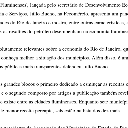
Fluminenses', lançada pelo secretário de Desenvolvimento E
ria e Serviços, Júlio Bueno, na Fecomércio, apresenta um pa
ades do Rio de Janeiro e mostra, entre outras características, 
e os royalties do petróleo desempenham na economia flumine
olutamente relevantes sobre a economia do Rio de Janeiro, q
 conheça melhor a situação dos municípios. Além disso, é u
ças públicas mais transparentes defendeu Julio Bueno.
s grandes blocos o primeiro dedicado a esmiuçar as receitas 
 e o segundo composto por artigos a publicação também revel
e existe entre as cidades fluminenses. Enquanto sete municíp
e menor receita percapta, seis estão na lista dos dez mais.
 presidente da Associação dos Municípios do Estado do Rio 