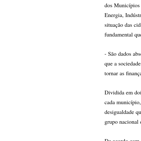
dos Municípios 
Energia, Indúst
situação das cid
fundamental qu
- São dados abs
que a sociedade
tornar as finan
Dividida em doi
cada município,
desigualdade qu
grupo nacional d
De acordo com o