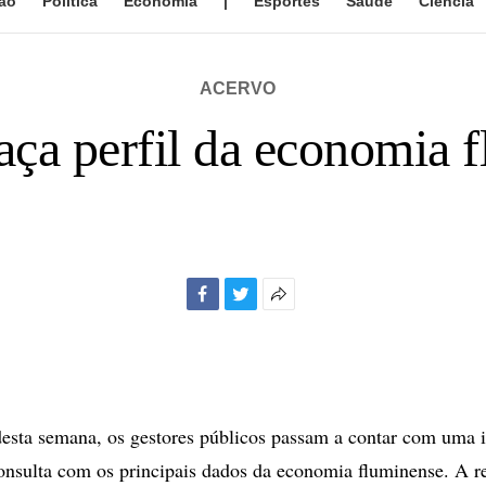
ão
Política
Economia
|
Esportes
Saúde
Ciência
ACERVO
raça perfil da economia 
Facebook
Twitter
Mais
opções
de
compartilhamento
desta semana, os gestores públicos passam a contar com uma 
onsulta com os principais dados da economia fluminense. A re