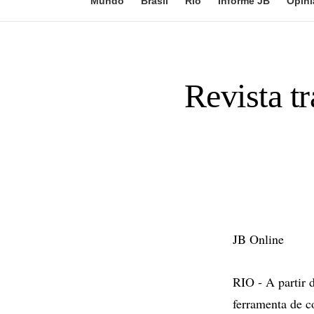
Mundo
Brasil
Rio
Informe JB
Opini
Revista t
JB Online
RIO - A partir 
ferramenta de c