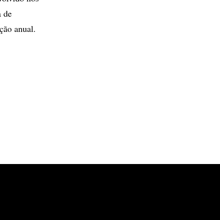
a de
ção anual.