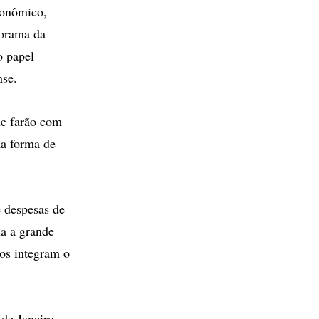
conômico,
norama da
o papel
nse.
ue farão com
ma forma de
e despesas de
a a grande
ios integram o
de Janeiro