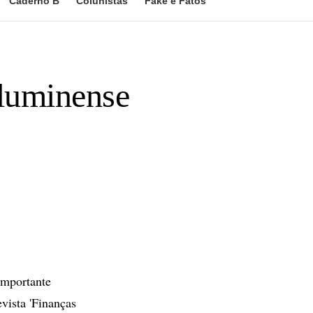
Caderno B
Colunistas
Fake e Fatos
fluminense
importante
vista 'Finanças