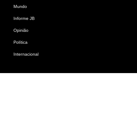
Mundo
Ciência e Tecnologia
Informe JB
Caderno B
Opinião
Colunistas
Política
Economia
Internacional
Empresas e Negócios