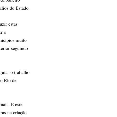
afios do Estado.
zir estas
er o
nicípios muito
terior seguindo
guiar o trabalho
do Rio de
mais. E este
uras na criação