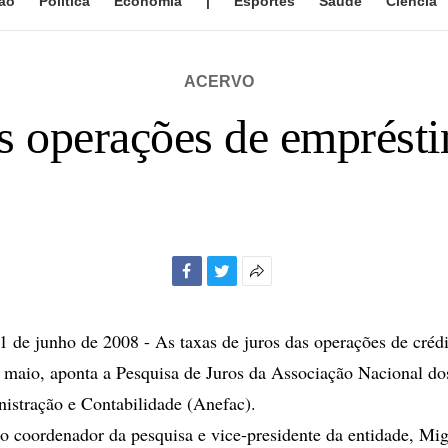
ão
Política
Economia
|
Esportes
Saúde
Ciência
ACERVO
s operações de emprésti
Facebook
Twitter
Mais
opções
de
e junho de 2008 - As taxas de juros das operações de crédi
compartilhamento
 maio, aponta a Pesquisa de Juros da Associação Nacional do
istração e Contabilidade (Anefac).
 coordenador da pesquisa e vice-presidente da entidade, Mig