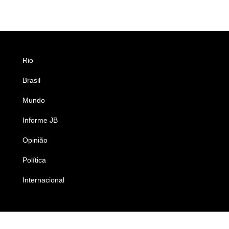
Rio
Esportes
Brasil
Saúde
Mundo
Ciência e Tecnologia
Informe JB
Caderno B
Opinião
Colunistas
Política
Economia
Internacional
Empresas e Negócios