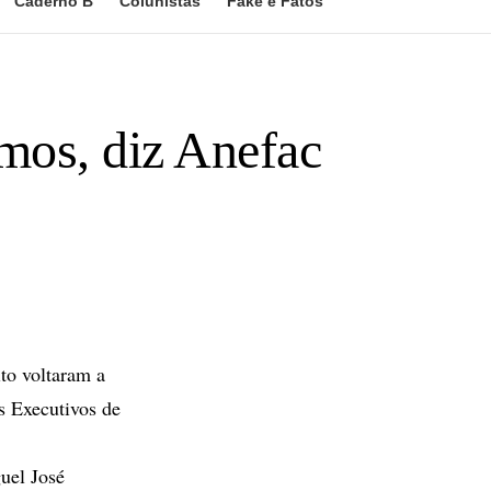
Caderno B
Colunistas
Fake e Fatos
mos, diz Anefac
to voltaram a
s Executivos de
uel José