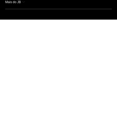
Mais do JB
Esportes
Saúde
Ciência e Tecnologia
Caderno B
Colunistas
Economia
Empresas e Negócios