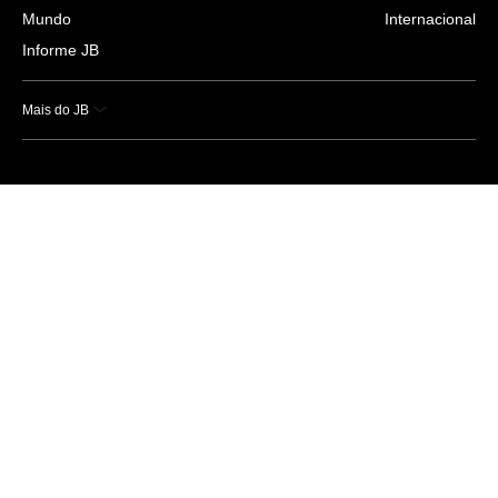
Mundo
Internacional
Informe JB
Mais do JB
Esportes
Saúde
Ciência e Tecnologia
Caderno B
Colunistas
Economia
Empresas e Negócios