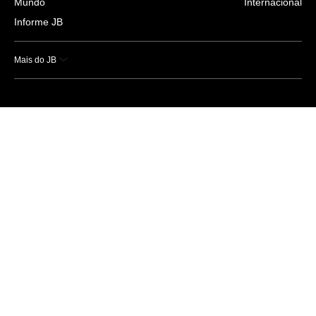
Mundo
Internacional
Informe JB
Mais do JB
Esportes
Saúde
Ciência e Tecnologia
Caderno B
Colunistas
Economia
Empresas e Negócios