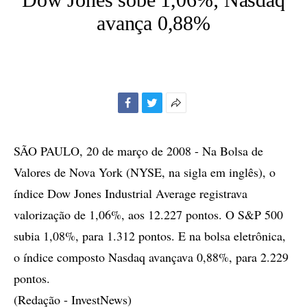
avança 0,88%
Facebook
Twitter
Mais
opções
de
SÃO PAULO, 20 de março de 2008 - Na Bolsa de
compartilhamento
Valores de Nova York (NYSE, na sigla em inglês), o
índice Dow Jones Industrial Average registrava
valorização de 1,06%, aos 12.227 pontos. O S&P 500
subia 1,08%, para 1.312 pontos. E na bolsa eletrônica,
o índice composto Nasdaq avançava 0,88%, para 2.229
pontos.
(Redação - InvestNews)