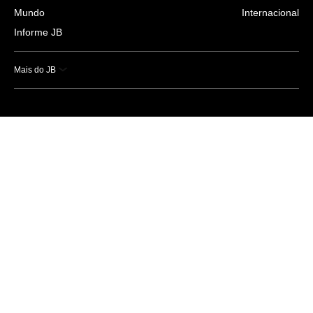
Mundo
Internacional
Informe JB
Mais do JB
Esportes
Saúde
Ciência e Tecnologia
Caderno B
Colunistas
Economia
Empresas e Negócios