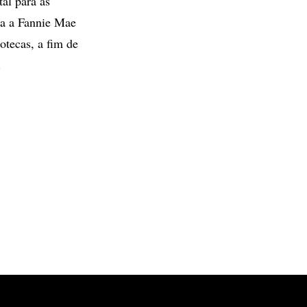
al para as
ra a Fannie Mae
tecas, a fim de
.