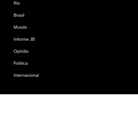
Rio
Esportes
Brasil
Saúde
Mundo
Ciência e Tecnologia
Informe JB
Caderno B
Opinião
Colunistas
Política
Economia
Internacional
Empresas e Negócios