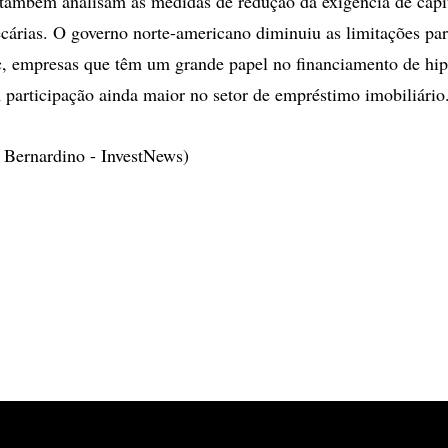
 também analisam as medidas de redução da exigência de capit
cárias. O governo norte-americano diminuiu as limitações pa
, empresas que têm um grande papel no financiamento de hipo
 participação ainda maior no setor de empréstimo imobiliário
 Bernardino - InvestNews)