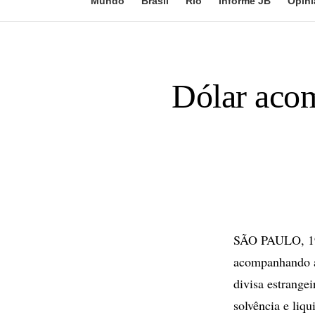
Mundo
Brasil
Rio
Informe JB
Opini
Dólar acom
SÃO PAULO, 19 
acompanhando a 
divisa estrange
solvência e liqu