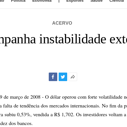
ão
Política
Economia
|
Esportes
Saúde
Ciência
ACERVO
panha instabilidade ext
Facebook
Twitter
Mais
opções
de
de março de 2008 - O dólar operou com forte volatilidade n
compartilhamento
falta de tendência dos mercados internacionais. No fim da pr
ira subiu 0,53%, vendida a R$ 1,702. Os investidores voltam a
idez dos bancos.