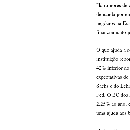
Há rumores de q
demanda por emp
negócios na Eu
financiamento j
O que ajuda a a
instituição repo
42% inferior ao
expectativas de
Sachs e do Lehm
Fed. O BC dos 
2,25% ao ano, e
uma ajuda aos b