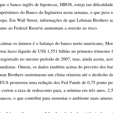
ue o banco inglês de hipotecas, HBOS, esteja em dificuldades
réstimos do Banco da Inglaterra nesta semana, o que pesa s
ropa. Em Wall Street, informações de que Lehman Brothers a
unto ao Federal Reserve aumentam a aversão ao risco.
calmar os ânimos é o balanço do banco norte-americano, Mor
rtou lucro líquido de US$ 1,551 bilhão no primeiro trimestre 
 registrado no mesmo período de 2007, mas, ainda assim, aci
 analistas. Ontem, os dados também acima do previsto dos b
an Brothers sustentaram um clima otimista até o desfecho d
EUA promoveu uma redução dos Fed Funds de 0,75 ponto per
 cortou a taxa de redesconto para, a mínima em três anos, 2
ancos, o que contribui para sustentar o ambiente mais ameno