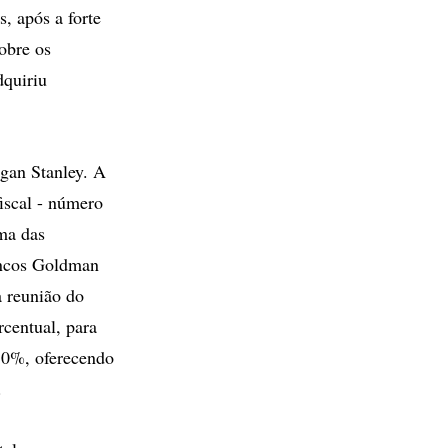
, após a forte
obre os
dquiriu
gan Stanley. A
fiscal - número
ma das
ancos Goldman
a reunião do
centual, para
,50%, oferecendo
.