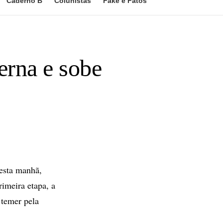
Caderno B
Colunistas
Fake e Fatos
erna e sobe
esta manhã,
imeira etapa, a
 temer pela