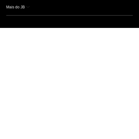
Mais do JB
Esportes
Saúde
Ciência e Tecnologia
Caderno B
Colunistas
Economia
Empresas e Negócios