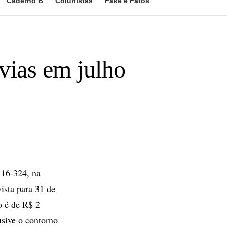
Caderno B
Colunistas
Fake e Fatos
vias em julho
116-324, na
vista para 31 de
o é de R$ 2
usive o contorno