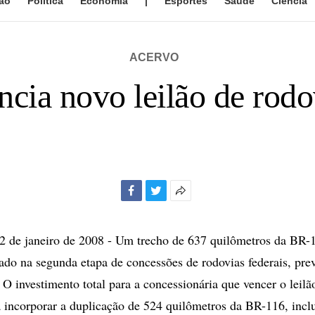
ão
Política
Economia
|
Esportes
Saúde
Ciência
ACERVO
cia novo leilão de rodo
Facebook
Twitter
Mais
opções
de
de janeiro de 2008 - Um trecho de 637 quilômetros da BR-
compartilhamento
tado na segunda etapa de concessões de rodovias federais, pre
 O investimento total para a concessionária que vencer o leilã
á incorporar a duplicação de 524 quilômetros da BR-116, incl