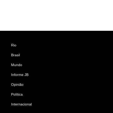
Rio
Esportes
Brasil
Saúde
Mundo
Ciência e Tecnologia
Informe JB
Caderno B
Opinião
Colunistas
Política
Economia
Internacional
Empresas e Negócios