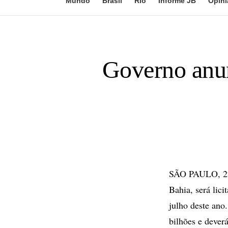
Mundo
Brasil
Rio
Informe JB
Opini
Governo anun
SÃO PAULO, 22 
Bahia, será lici
julho deste ano.
bilhões e dever