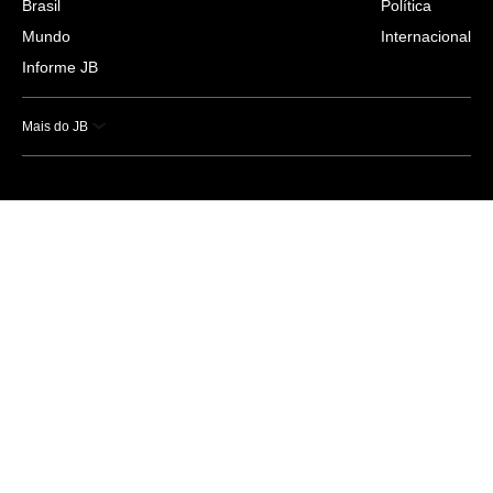
Brasil
Política
Mundo
Internacional
Informe JB
Mais do JB
Esportes
Saúde
Ciência e Tecnologia
Caderno B
Colunistas
Economia
Empresas e Negócios