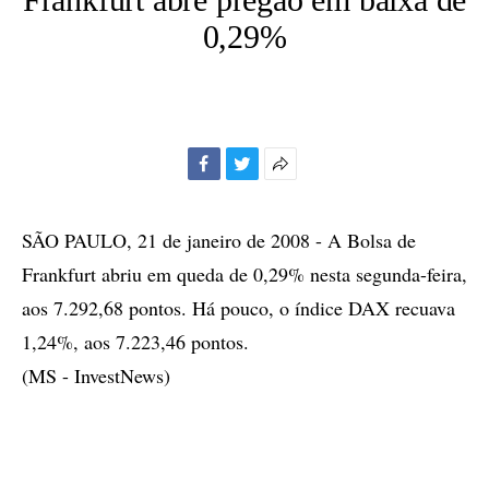
0,29%
Facebook
Twitter
Mais
opções
de
SÃO PAULO, 21 de janeiro de 2008 - A Bolsa de
compartilhamento
Frankfurt abriu em queda de 0,29% nesta segunda-feira,
aos 7.292,68 pontos. Há pouco, o índice DAX recuava
1,24%, aos 7.223,46 pontos.
(MS - InvestNews)