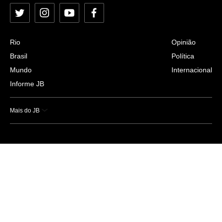
Twitter
Instagram
YouTube
Facebook
Rio
Opinião
Brasil
Política
Mundo
Internacional
Informe JB
Mais do JB
Esportes
Saúde
Ciência e Tecnologia
Caderno B
Colunistas
Economia
Empresas e Negócios